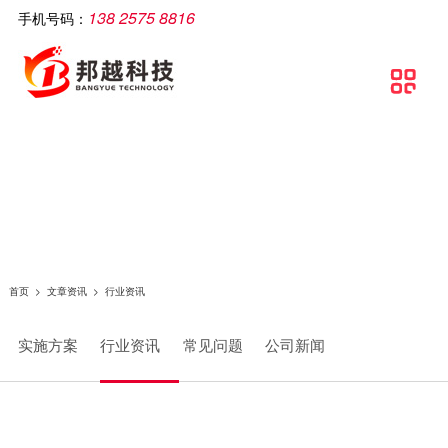
138 2575 8816
手机号码：
公司简介
智慧工厂
解决方案
软件产品
相关产品
服务支持
文章资讯
联系我们

关于邦越
智慧工厂理论介绍
制造执行系统解决方案
移动生产报工系统
智能打印机
服务支持
实施方案
联系方式
资质证书
智慧工厂建设流程
流水线可视化解决方案
包装打印条码管理系统
智能采集终端
行业资讯
地理地图
团队文化
智慧工厂解决方案
智慧工厂解决方案
条码自动打印贴标系统
智能电脑
常见问题
条码追溯管理解决方案
防错料条码对比软件
智能看板
公司新闻
仓库物流解决方案
智能工业数据采集系统
智能电子称
首页
>
文章资讯
>
行业资讯
条码管理解决方案
供应链管理SCM系统
实施方案
行业资讯
常见问题
公司新闻
资产管理解决方案
质量管理系统（QMS）
生产线视觉读码解决方案
wms智能仓储管理系统