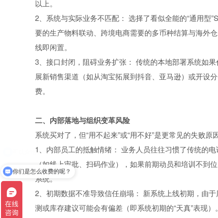
以上。
2、系统与实际业务不匹配： 选择了看似全能的“通用型”
要的生产物料联动、跨境电商需要的多币种结算与海外仓
线即闲置。
3、接口封闭，阻碍业务扩张： 传统的本地部署系统如果
展新销售渠道（如从淘宝拓展到抖音、亚马逊）或开设分
费。
二、内部落地与组织变革风险
系统买对了，但“用不起来”或“用不好”是更常见的失败原
1、内部员工的抵触情绪： 业务人员往往习惯了传统的
（如线上审批、扫码作业），如果前期动员和培训不到位，
你们是怎么收费的呢？
系统。
2、初期数据不准导致信任崩塌： 新系统上线初期，由于
测或库存建议可能会有偏差（即系统初期的“天真”表现