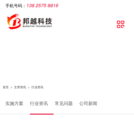
138 2575 8816
手机号码：
公司简介
智慧工厂
解决方案
软件产品
相关产品
服务支持
文章资讯
联系我们

关于邦越
智慧工厂理论介绍
制造执行系统解决方案
移动生产报工系统
智能打印机
服务支持
实施方案
联系方式
资质证书
智慧工厂建设流程
流水线可视化解决方案
包装打印条码管理系统
智能采集终端
行业资讯
地理地图
团队文化
智慧工厂解决方案
智慧工厂解决方案
条码自动打印贴标系统
智能电脑
常见问题
条码追溯管理解决方案
防错料条码对比软件
智能看板
公司新闻
仓库物流解决方案
智能工业数据采集系统
智能电子称
首页
>
文章资讯
>
行业资讯
条码管理解决方案
供应链管理SCM系统
实施方案
行业资讯
常见问题
公司新闻
资产管理解决方案
质量管理系统（QMS）
生产线视觉读码解决方案
wms智能仓储管理系统