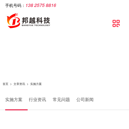
138 2575 8816
手机号码：
公司简介
智慧工厂
解决方案
软件产品
相关产品
服务支持
文章资讯
联系我们

关于邦越
智慧工厂理论介绍
制造执行系统解决方案
移动生产报工系统
智能打印机
服务支持
实施方案
联系方式
资质证书
智慧工厂建设流程
流水线可视化解决方案
包装打印条码管理系统
智能采集终端
行业资讯
地理地图
团队文化
智慧工厂解决方案
智慧工厂解决方案
条码自动打印贴标系统
智能电脑
常见问题
条码追溯管理解决方案
防错料条码对比软件
智能看板
公司新闻
仓库物流解决方案
智能工业数据采集系统
智能电子称
首页
>
文章资讯
>
实施方案
条码管理解决方案
供应链管理SCM系统
实施方案
行业资讯
常见问题
公司新闻
资产管理解决方案
质量管理系统（QMS）
生产线视觉读码解决方案
wms智能仓储管理系统