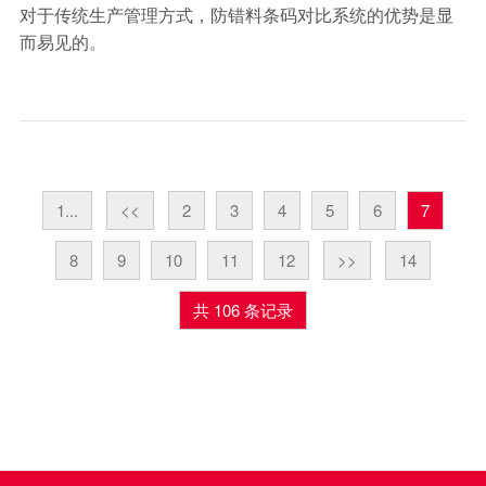
对于传统生产管理方式，防错料条码对比系统的优势是显
而易见的。
1...
<<
2
3
4
5
6
7
8
9
10
11
12
>>
14
共 106 条记录