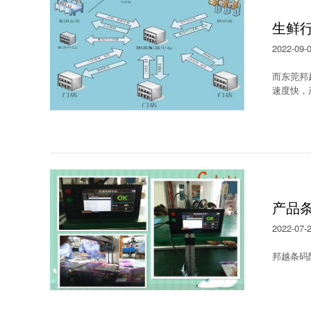
生鲜
2022-09-
而东莞邦
速度快，
产品
2022-07-
邦越条码