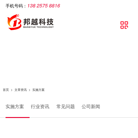
138 2575 8816
手机号码：
公司简介
智慧工厂
解决方案
软件产品
相关产品
服务支持
文章资讯
联系我们

关于邦越
智慧工厂理论介绍
制造执行系统解决方案
移动生产报工系统
智能打印机
服务支持
实施方案
联系方式
资质证书
智慧工厂建设流程
流水线可视化解决方案
包装打印条码管理系统
智能采集终端
行业资讯
地理地图
团队文化
智慧工厂解决方案
智慧工厂解决方案
条码自动打印贴标系统
智能电脑
常见问题
条码追溯管理解决方案
防错料条码对比软件
智能看板
公司新闻
仓库物流解决方案
智能工业数据采集系统
智能电子称
首页
>
文章资讯
>
实施方案
条码管理解决方案
供应链管理SCM系统
实施方案
行业资讯
常见问题
公司新闻
资产管理解决方案
质量管理系统（QMS）
生产线视觉读码解决方案
wms智能仓储管理系统