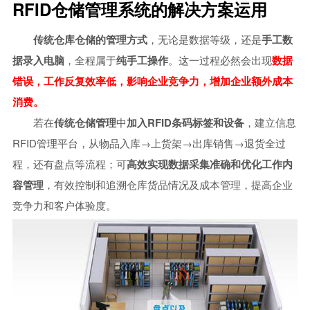
RFID仓储管理系统的解决方案运用
中小型企业MES系统
智能制造mes执行系统
传统仓库仓储的管理方式
，无论是数据等级，还是
手工数
据录入电脑
，全程属于
纯手工操作
。这一过程必然会出现
数据
车间生产管理MES系统
错误，工作反复效率低，影响企业竞争力，增加企业额外成本
消费。
若在
传统仓储管理
中
加入RFID条码标签和设备
，建立信息
RFID管理平台，从物品入库→上货架→出库销售→退货全过
程，还有盘点等流程；可
高效实现数据采集准确和优化工作内
容管理
，有效控制和追溯仓库货品情况及成本管理，提高企业
竞争力和客户体验度。