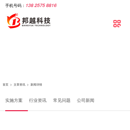
138 2575 8816
手机号码：
公司简介
智慧工厂
解决方案
软件产品
相关产品
服务支持
文章资讯
联系我们

关于邦越
智慧工厂理论介绍
制造执行系统解决方案
移动生产报工系统
智能打印机
服务支持
实施方案
联系方式
资质证书
智慧工厂建设流程
流水线可视化解决方案
包装打印条码管理系统
智能采集终端
行业资讯
地理地图
团队文化
智慧工厂解决方案
智慧工厂解决方案
条码自动打印贴标系统
智能电脑
常见问题
条码追溯管理解决方案
防错料条码对比软件
智能看板
公司新闻
仓库物流解决方案
智能工业数据采集系统
智能电子称
首页
>
文章资讯
>
新闻详情
条码管理解决方案
供应链管理SCM系统
实施方案
行业资讯
常见问题
公司新闻
资产管理解决方案
质量管理系统（QMS）
生产线视觉读码解决方案
wms智能仓储管理系统