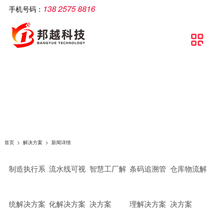
138 2575 8816
手机号码：
公司简介
智慧工厂
解决方案
软件产品
相关产品
服务支持
文章资讯
联系我们

关于邦越
智慧工厂理论介绍
制造执行系统解决方案
移动生产报工系统
智能打印机
服务支持
实施方案
联系方式
资质证书
智慧工厂建设流程
流水线可视化解决方案
包装打印条码管理系统
智能采集终端
行业资讯
地理地图
团队文化
智慧工厂解决方案
智慧工厂解决方案
条码自动打印贴标系统
智能电脑
常见问题
条码追溯管理解决方案
防错料条码对比软件
智能看板
公司新闻
仓库物流解决方案
智能工业数据采集系统
智能电子称
首页
>
解决方案
>
新闻详情
条码管理解决方案
供应链管理SCM系统
制造执行系
流水线可视
智慧工厂解
条码追溯管
仓库物流解
资产管理解决方案
质量管理系统（QMS）
生产线视觉读码解决方案
wms智能仓储管理系统
统解决方案
化解决方案
决方案
理解决方案
决方案