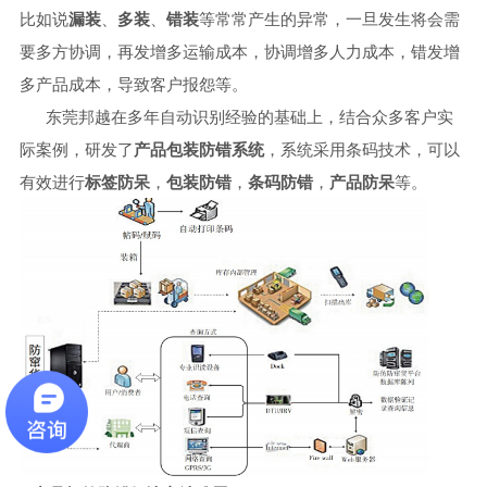
比如说
漏装
、
多装
、
错装
等常常产生的异常，一旦发生将会需
要多方协调，再发增多运输成本，协调增多人力成本，错发增
多产品成本，导致客户报怨等。
东莞邦越在多年自动识别经验的基础上，结合众多客户实
际案例，研发了
产品包装防错系统
，系统采用条码技术，可以
有效进行
标签防呆
，
包装防错
，
条码防错
，
产品防呆
等。