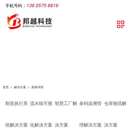
138 2575 8816
手机号码：
公司简介
智慧工厂
解决方案
软件产品
相关产品
服务支持
文章资讯
联系我们

关于邦越
智慧工厂理论介绍
制造执行系统解决方案
移动生产报工系统
智能打印机
服务支持
实施方案
联系方式
资质证书
智慧工厂建设流程
流水线可视化解决方案
包装打印条码管理系统
智能采集终端
行业资讯
地理地图
团队文化
智慧工厂解决方案
智慧工厂解决方案
条码自动打印贴标系统
智能电脑
常见问题
条码追溯管理解决方案
防错料条码对比软件
智能看板
公司新闻
仓库物流解决方案
智能工业数据采集系统
智能电子称
首页
>
解决方案
>
新闻详情
条码管理解决方案
供应链管理SCM系统
制造执行系
流水线可视
智慧工厂解
条码追溯管
仓库物流解
资产管理解决方案
质量管理系统（QMS）
生产线视觉读码解决方案
wms智能仓储管理系统
统解决方案
化解决方案
决方案
理解决方案
决方案