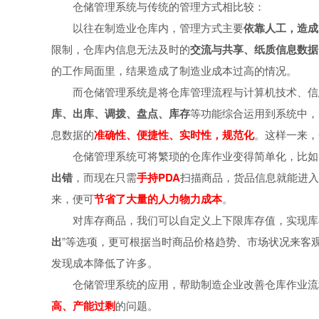
仓储管理系统与传统的管理方式相比较：
以往在制造业仓库内，管理方式主要
依靠人工，造成
限制，仓库内信息无法及时的
交流与共享、纸质信息数据
的工作局面里，结果造成了制造业成本过高的情况。
而仓储管理系统是将仓库管理流程与计算机技术、信
库、出库、调拨、盘点、库存
等功能综合运用到系统中，
息数据的
准确性、便捷性、实时性，规范化
。这样一来，
仓储管理系统可将繁琐的仓库作业变得简单化，比如
出错
，而现在只需
手持PDA
扫描商品，货品信息就能进入
来，便可
节省了大量的人力物力成本
。
对库存商品，我们可以自定义上下限库存值，实现库
出
”等选项，更可根据当时商品价格趋势、市场状况来客
发现成本降低了许多。
仓储管理系统的应用，帮助制造企业改善仓库作业流
高、产能过剩
的问题。