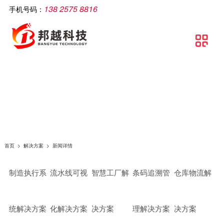
138 2575 8816
手机号码：
公司简介
智慧工厂
解决方案
软件产品
相关产品
服务支持
文章资讯
联系我们

关于邦越
智慧工厂理论介绍
制造执行系统解决方案
移动生产报工系统
智能打印机
服务支持
实施方案
联系方式
资质证书
智慧工厂建设流程
流水线可视化解决方案
包装打印条码管理系统
智能采集终端
行业资讯
地理地图
团队文化
智慧工厂解决方案
智慧工厂解决方案
条码自动打印贴标系统
智能电脑
常见问题
条码追溯管理解决方案
防错料条码对比软件
智能看板
公司新闻
仓库物流解决方案
智能工业数据采集系统
智能电子称
首页
>
解决方案
>
新闻详情
条码管理解决方案
供应链管理SCM系统
制造执行系
流水线可视
智慧工厂解
条码追溯管
仓库物流解
资产管理解决方案
质量管理系统（QMS）
生产线视觉读码解决方案
wms智能仓储管理系统
统解决方案
化解决方案
决方案
理解决方案
决方案