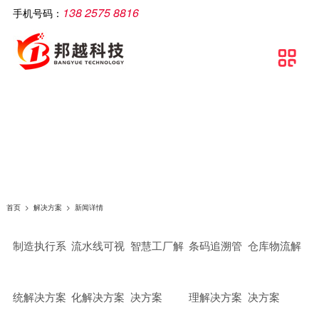
138 2575 8816
手机号码：
公司简介
智慧工厂
解决方案
软件产品
相关产品
服务支持
文章资讯
联系我们

关于邦越
智慧工厂理论介绍
制造执行系统解决方案
移动生产报工系统
智能打印机
服务支持
实施方案
联系方式
资质证书
智慧工厂建设流程
流水线可视化解决方案
包装打印条码管理系统
智能采集终端
行业资讯
地理地图
团队文化
智慧工厂解决方案
智慧工厂解决方案
条码自动打印贴标系统
智能电脑
常见问题
条码追溯管理解决方案
防错料条码对比软件
智能看板
公司新闻
仓库物流解决方案
智能工业数据采集系统
智能电子称
首页
>
解决方案
>
新闻详情
条码管理解决方案
供应链管理SCM系统
制造执行系
流水线可视
智慧工厂解
条码追溯管
仓库物流解
资产管理解决方案
质量管理系统（QMS）
生产线视觉读码解决方案
wms智能仓储管理系统
统解决方案
化解决方案
决方案
理解决方案
决方案