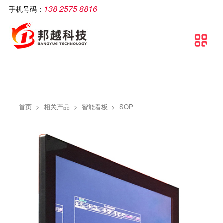
138 2575 8816
手机号码：
公司简介
智慧工厂
解决方案
软件产品
相关产品
服务支持
文章资讯
联系我们

关于邦越
智慧工厂理论介绍
制造执行系统解决方案
移动生产报工系统
智能打印机
服务支持
实施方案
联系方式
资质证书
智慧工厂建设流程
流水线可视化解决方案
包装打印条码管理系统
智能采集终端
行业资讯
地理地图
团队文化
智慧工厂解决方案
智慧工厂解决方案
条码自动打印贴标系统
智能电脑
常见问题
首页
>
相关产品
>
智能看板
>
SOP
条码追溯管理解决方案
防错料条码对比软件
智能看板
公司新闻
仓库物流解决方案
智能工业数据采集系统
智能电子称
条码管理解决方案
供应链管理SCM系统
资产管理解决方案
质量管理系统（QMS）
生产线视觉读码解决方案
wms智能仓储管理系统