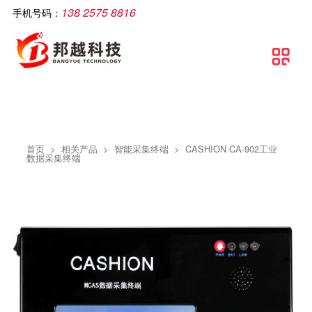
138 2575 8816
手机号码：
公司简介
智慧工厂
解决方案
软件产品
相关产品
服务支持
文章资讯
联系我们

关于邦越
智慧工厂理论介绍
制造执行系统解决方案
移动生产报工系统
智能打印机
服务支持
实施方案
联系方式
资质证书
智慧工厂建设流程
流水线可视化解决方案
包装打印条码管理系统
智能采集终端
行业资讯
地理地图
团队文化
智慧工厂解决方案
智慧工厂解决方案
条码自动打印贴标系统
智能电脑
常见问题
首页
>
相关产品
>
智能采集终端
>
CASHION CA-902工业
条码追溯管理解决方案
防错料条码对比软件
智能看板
公司新闻
数据采集终端
仓库物流解决方案
智能工业数据采集系统
智能电子称
条码管理解决方案
供应链管理SCM系统
资产管理解决方案
质量管理系统（QMS）
生产线视觉读码解决方案
wms智能仓储管理系统