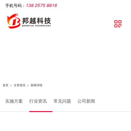
138 2575 8816
手机号码：
公司简介
智慧工厂
解决方案
软件产品
相关产品
服务支持
文章资讯
联系我们

关于邦越
智慧工厂理论介绍
制造执行系统解决方案
移动生产报工系统
智能打印机
服务支持
实施方案
联系方式
资质证书
智慧工厂建设流程
流水线可视化解决方案
包装打印条码管理系统
智能采集终端
行业资讯
地理地图
团队文化
智慧工厂解决方案
智慧工厂解决方案
条码自动打印贴标系统
智能电脑
常见问题
条码追溯管理解决方案
防错料条码对比软件
智能看板
公司新闻
仓库物流解决方案
智能工业数据采集系统
智能电子称
首页
>
文章资讯
>
新闻详情
条码管理解决方案
供应链管理SCM系统
实施方案
行业资讯
常见问题
公司新闻
资产管理解决方案
质量管理系统（QMS）
生产线视觉读码解决方案
wms智能仓储管理系统