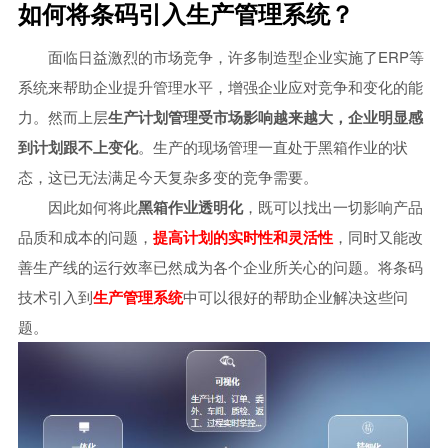
如何将条码引入生产管理系统？
中小型企业MES系统
智能制造mes执行系统
面临日益激烈的市场竞争，许多制造型企业实施了ERP等
系统来帮助企业提升管理水平，增强企业应对竞争和变化的能
车间生产管理MES系统
力。然而上层
生产计划管理受市场影响越来越大，企业明显感
到计划跟不上变化
。生产的现场管理一直处于黑箱作业的状
态，这已无法满足今天复杂多变的竞争需要。
因此如何将此
黑箱作业透明化
，既可以找出一切影响产品
品质和成本的问题，
提高计划的实时性和灵活性
，同时又能改
善生产线的运行效率已然成为各个企业所关心的问题。将条码
技术引入到
生产管理系统
中可以很好的帮助企业解决这些问
题。