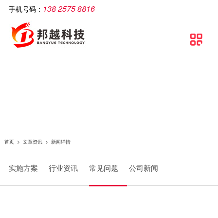
138 2575 8816
手机号码：
公司简介
智慧工厂
解决方案
软件产品
相关产品
服务支持
文章资讯
联系我们

关于邦越
智慧工厂理论介绍
制造执行系统解决方案
移动生产报工系统
智能打印机
服务支持
实施方案
联系方式
资质证书
智慧工厂建设流程
流水线可视化解决方案
包装打印条码管理系统
智能采集终端
行业资讯
地理地图
团队文化
智慧工厂解决方案
智慧工厂解决方案
条码自动打印贴标系统
智能电脑
常见问题
条码追溯管理解决方案
防错料条码对比软件
智能看板
公司新闻
仓库物流解决方案
智能工业数据采集系统
智能电子称
首页
>
文章资讯
>
新闻详情
条码管理解决方案
供应链管理SCM系统
实施方案
行业资讯
常见问题
公司新闻
资产管理解决方案
质量管理系统（QMS）
生产线视觉读码解决方案
wms智能仓储管理系统