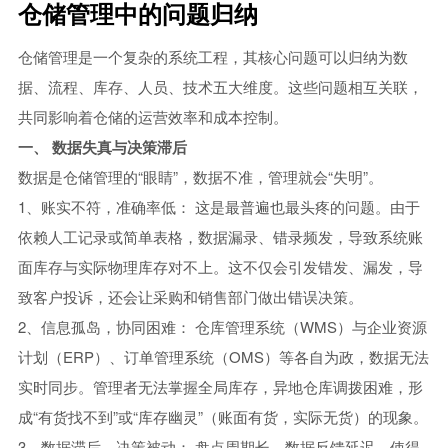
仓储管理中的问题归纳
中小型企业MES系统
智能制造mes执行系统
仓储管理是一个复杂的系统工程，其核心问题可以归纳为数
据、流程、库存、人员、技术五大维度。这些问题相互关联，
车间生产管理MES系统
共同影响着仓储的运营效率和成本控制。
一、 数据失真与决策滞后
数据是仓储管理的“眼睛”，数据不准，管理就会“失明”。
1、账实不符，准确率低： 这是最普遍也最头疼的问题。由于
依赖人工记录或简单表格，数据漏录、错录频发，导致系统账
面库存与实际物理库存对不上。这不仅会引发错发、漏发，导
致客户投诉，还会让采购和销售部门做出错误决策。
2、信息孤岛，协同困难： 仓库管理系统（WMS）与企业资源
计划（ERP）、订单管理系统（OMS）等各自为政，数据无法
实时同步。管理者无法掌握全局库存，异地仓库调拨困难，形
成“有货找不到”或“库存幽灵”（账面有货，实际无货）的现象。
3、数据滞后，决策被动： 盘点周期长、数据反馈延迟，使得