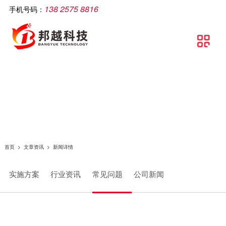
138 2575 8816
手机号码：
公司简介
智慧工厂
解决方案
软件产品
相关产品
服务支持
文章资讯
联系我们

关于邦越
智慧工厂理论介绍
制造执行系统解决方案
移动生产报工系统
智能打印机
服务支持
实施方案
联系方式
资质证书
智慧工厂建设流程
流水线可视化解决方案
包装打印条码管理系统
智能采集终端
行业资讯
地理地图
团队文化
智慧工厂解决方案
智慧工厂解决方案
条码自动打印贴标系统
智能电脑
常见问题
条码追溯管理解决方案
防错料条码对比软件
智能看板
公司新闻
仓库物流解决方案
智能工业数据采集系统
智能电子称
首页
>
文章资讯
>
新闻详情
条码管理解决方案
供应链管理SCM系统
实施方案
行业资讯
常见问题
公司新闻
资产管理解决方案
质量管理系统（QMS）
生产线视觉读码解决方案
wms智能仓储管理系统