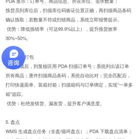
PDA 显示：订单号、商品信息、所在库位、需求数量；
拣货员到库位后，扫描库位码验证位置正确，再扫描商品条码
确认拣取；
若数量不符或扫错商品，系统立即报警提示。
优势：降低拣错率（可达99.9%以上），提升拣货效率
30%~50%。
4. 复核与打包
拣选完成后，到复核区用 PDA 扫描订单号；
系统列出该订单
所有商品；逐件扫描商品条码，系统自动比对；完全匹配后，
打印快递面单、装箱封箱；扫描箱码与订单绑定，实现“一单多
箱”追踪。
优势：杜绝发错货、漏发货，提升客户满意度。
5. 盘点
WMS 生成盘点任务（全盘/循环盘点）；
PDA 下载盘点清单；