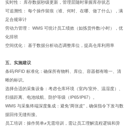
实时性
：
库存数据秒级更新，管理层随时掌握库存状态
可追溯性
：
每个操作留痕（谁、何时、在哪、做了什么），满
足合规审计
劳动力管理
：
WMS 可统计员工绩效（如拣货件数/小时），优
化排班
空间优化
：
基于数据分析动态调整库位，提高仓库利用率
五、实施建议
条码/RFID 标准化：确保所有物料、库位、容器都有唯一、清
晰的标识。
选择合适的采集设备：考虑仓库环境（室内/室外、温湿度）、
扫描距离、电池续航、防护等级（IP65/IP67）。
WMS 与采集终端深度集成：避免“两张皮”，确保指令下发与数
据回传无缝衔接。
员工培训：操作简单≠无需培训，需让员工理解流程逻辑和异