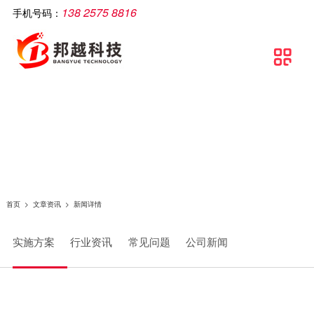
138 2575 8816
手机号码：
公司简介
智慧工厂
解决方案
软件产品
相关产品
服务支持
文章资讯
联系我们

关于邦越
智慧工厂理论介绍
制造执行系统解决方案
移动生产报工系统
智能打印机
服务支持
实施方案
联系方式
资质证书
智慧工厂建设流程
流水线可视化解决方案
包装打印条码管理系统
智能采集终端
行业资讯
地理地图
团队文化
智慧工厂解决方案
智慧工厂解决方案
条码自动打印贴标系统
智能电脑
常见问题
条码追溯管理解决方案
防错料条码对比软件
智能看板
公司新闻
仓库物流解决方案
智能工业数据采集系统
智能电子称
首页
>
文章资讯
>
新闻详情
条码管理解决方案
供应链管理SCM系统
实施方案
行业资讯
常见问题
公司新闻
资产管理解决方案
质量管理系统（QMS）
生产线视觉读码解决方案
wms智能仓储管理系统