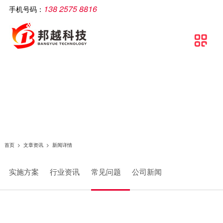
138 2575 8816
手机号码：
公司简介
智慧工厂
解决方案
软件产品
相关产品
服务支持
文章资讯
联系我们

关于邦越
智慧工厂理论介绍
制造执行系统解决方案
移动生产报工系统
智能打印机
服务支持
实施方案
联系方式
资质证书
智慧工厂建设流程
流水线可视化解决方案
包装打印条码管理系统
智能采集终端
行业资讯
地理地图
团队文化
智慧工厂解决方案
智慧工厂解决方案
条码自动打印贴标系统
智能电脑
常见问题
条码追溯管理解决方案
防错料条码对比软件
智能看板
公司新闻
仓库物流解决方案
智能工业数据采集系统
智能电子称
首页
>
文章资讯
>
新闻详情
条码管理解决方案
供应链管理SCM系统
实施方案
行业资讯
常见问题
公司新闻
资产管理解决方案
质量管理系统（QMS）
生产线视觉读码解决方案
wms智能仓储管理系统