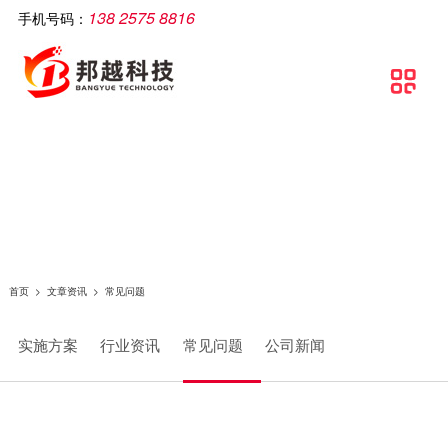
138 2575 8816
手机号码：
公司简介
智慧工厂
解决方案
软件产品
相关产品
服务支持
文章资讯
联系我们

关于邦越
智慧工厂理论介绍
制造执行系统解决方案
移动生产报工系统
智能打印机
服务支持
实施方案
联系方式
资质证书
智慧工厂建设流程
流水线可视化解决方案
包装打印条码管理系统
智能采集终端
行业资讯
地理地图
团队文化
智慧工厂解决方案
智慧工厂解决方案
条码自动打印贴标系统
智能电脑
常见问题
条码追溯管理解决方案
防错料条码对比软件
智能看板
公司新闻
仓库物流解决方案
智能工业数据采集系统
智能电子称
首页
>
文章资讯
>
常见问题
条码管理解决方案
供应链管理SCM系统
实施方案
行业资讯
常见问题
公司新闻
资产管理解决方案
质量管理系统（QMS）
生产线视觉读码解决方案
wms智能仓储管理系统