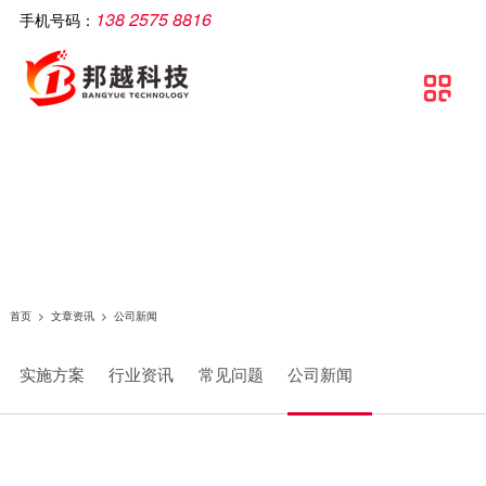
138 2575 8816
手机号码：
公司简介
智慧工厂
解决方案
软件产品
相关产品
服务支持
文章资讯
联系我们

关于邦越
智慧工厂理论介绍
制造执行系统解决方案
移动生产报工系统
智能打印机
服务支持
实施方案
联系方式
资质证书
智慧工厂建设流程
流水线可视化解决方案
包装打印条码管理系统
智能采集终端
行业资讯
地理地图
团队文化
智慧工厂解决方案
智慧工厂解决方案
条码自动打印贴标系统
智能电脑
常见问题
条码追溯管理解决方案
防错料条码对比软件
智能看板
公司新闻
仓库物流解决方案
智能工业数据采集系统
智能电子称
首页
>
文章资讯
>
公司新闻
条码管理解决方案
供应链管理SCM系统
实施方案
行业资讯
常见问题
公司新闻
资产管理解决方案
质量管理系统（QMS）
生产线视觉读码解决方案
wms智能仓储管理系统